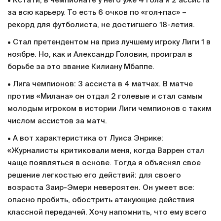
• Кстати, в чемпионате у него уже 4 гола и 2 ассиста
за всю карьеру. То есть 6 очков по «гол+пас» –
рекорд для футболиста, не достигшего 18-летия.
• Стал претендентом на приз лучшему игроку Лиги 1 в
ноябре. Но, как и Александр Головин, проиграл в
борьбе за это звание Килиану Мбаппе.
• Лига чемпионов: 3 ассиста в 4 матчах. В матче
против «Милана» он отдал 2 голевые и стал самым
молодым игроком в истории Лиги чемпионов с таким
числом ассистов за матч.
• А вот характеристика от Луиса Энрике:
«Журналисты критиковали меня, когда Варрен стал
чаще появляться в основе. Тогда я объяснял свое
решение легкостью его действий: для своего
возраста Заир-Эмери невероятен. Он умеет все:
опасно пробить, обострить атакующие действия
классной передачей. Хочу напомнить, что ему всего