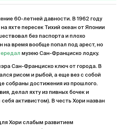
ние 60-летней давности. В 1962 году
на яхте пересек Тихий океан от Японии
шествовал без паспорта и плохо
он на время вообще попал под арест, но
передал
музею Сан-Франциско лодку.
мэра Сан-Франциско ключ от города. В
ался рисом и рыбой, а еще вез с собой
где собраны достижения из прошлого.
ия, делал яхту из пивных бочек и
 себя активистом). В честь Хори назван
для Хори слабым развитием