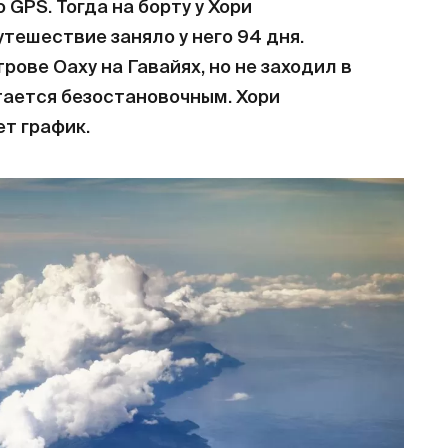
 GPS. Тогда на борту у Хори
тешествие заняло у него 94 дня.
рове Оаху на Гавайях, но не заходил в
тается безостановочным. Хори
ет график.