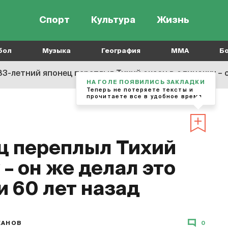
Спорт
Культура
Жизнь
бол
Музыка
География
MMA
Б
83-летний японец переплыл Тихий океан в одиночку – о
НА ГОЛЕ ПОЯВИЛИСЬ ЗАКЛАДКИ
Теперь не потеряете тексты и
прочитаете все в удобное время
ц переплыл Тихий
 – он же делал это
и 60 лет назад
ХАНОВ
0