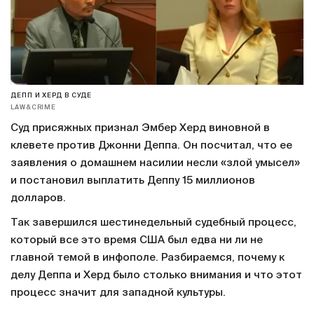
ДЕПП И ХЕРД В СУДЕ
LAW&CRIME
Суд присяжных признал Эмбер Херд виновной в
клевете против Джонни Деппа. Он посчитал, что ее
заявления о домашнем насилии несли «злой умысел»
и постановил выплатить Деппу 15 миллионов
долларов.
Так завершился шестинедельный судебный процесс,
который все это время США был едва ни ли не
главной темой в инфополе. Разбираемся, почему к
делу Деппа и Херд было столько внимания и что этот
процесс значит для западной культуры.