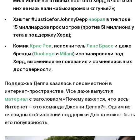
миллионов негативных постов о Херд, в части из
них ее называли «абьюзером» и «лгуньей»;
Хэштег #JusticeforJohnnyDepp
набрал
в тиктоке
15 миллиардов просмотров (против 51 миллиона у
тега в поддержку Херд);
Комик
Крис Рок
, исполнитель
Ланс Брасс
и даже
бренды (
Duolingo
и
Milani
) иронизировали над
Херд, высмеивая ее показания и сомневаясь в их
достоверности.
Поддержка Деппа казалась повсеместной в
интернет-пространстве. Vice даже выпустил
материал
с заголовком «Почему кажется, что весь
Интернет – это команда Джонни Деппа?». Одним из
очевидных объяснений поддержки Деппа может быть
его популярность.