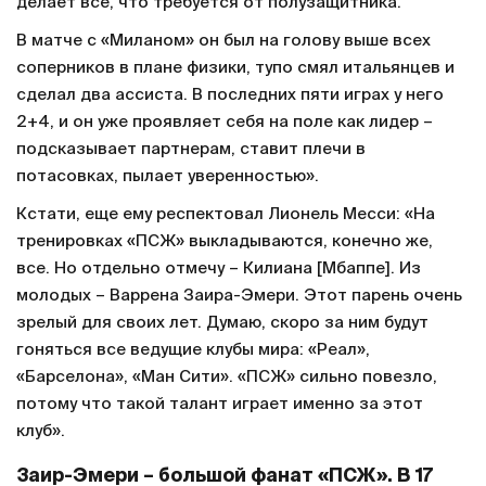
делает все, что требуется от полузащитника.
В матче с «Миланом» он был на голову выше всех
соперников в плане физики, тупо смял итальянцев и
сделал два ассиста. В последних пяти играх у него
2+4, и он уже проявляет себя на поле как лидер –
подсказывает партнерам, ставит плечи в
потасовках, пылает уверенностью».
Кстати, еще ему респектовал Лионель Месси: «На
тренировках «ПСЖ» выкладываются, конечно же,
все. Но отдельно отмечу – Килиана [Мбаппе]. Из
молодых – Варрена Заира-Эмери. Этот парень очень
зрелый для своих лет. Думаю, скоро за ним будут
гоняться все ведущие клубы мира: «Реал»,
«Барселона», «Ман Сити». «ПСЖ» сильно повезло,
потому что такой талант играет именно за этот
клуб».
Заир-Эмери – большой фанат «ПСЖ». В 17