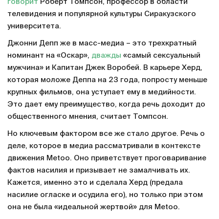
говорит
Роберт Томпсон, профессор в области
телевидения и популярной культуры Сиракузского
университета.
Джонни Депп же в масс-медиа – это трехкратный
номинант на «Оскар»,
дважды
«самый сексуальный
мужчина» и Капитан Джек Воробей. В карьере Херд,
которая моложе Деппа на 23 года, попросту меньше
крупных фильмов, она уступает ему в медийности.
Это дает ему преимущество, когда речь доходит до
общественного мнения, считает Томпсон.
Но ключевым фактором все же стало другое. Речь о
деле, которое в медиа рассматривали в контексте
движения Metoo. Оно приветствует проговаривание
фактов насилия и призывает не замалчивать их.
Кажется, именно это и сделала Херд (предала
насилие огласке и осудила его), но только при этом
она не была «идеальной жертвой» для Metoo.