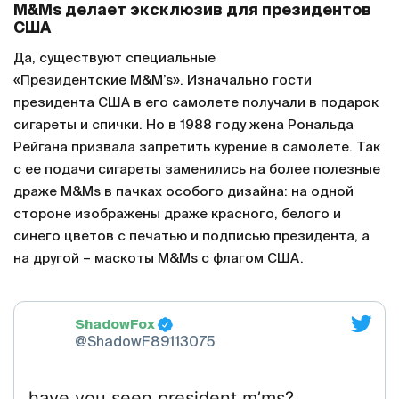
M&Ms делает эксклюзив для президентов
США
Да, существуют специальные
«Президентские M&M’s». Изначально гости
президента США в его самолете получали в подарок
сигареты и спички. Но в 1988 году жена Рональда
Рейгана призвала запретить курение в самолете. Так
с ее подачи сигареты заменились на более полезные
драже M&Ms в пачках особого дизайна: на одной
стороне изображены драже красного, белого и
синего цветов с печатью и подписью президента, а
на другой – маскоты M&Ms с флагом США.
ShadowFox
@ShadowF89113075
have you seen president m’ms?