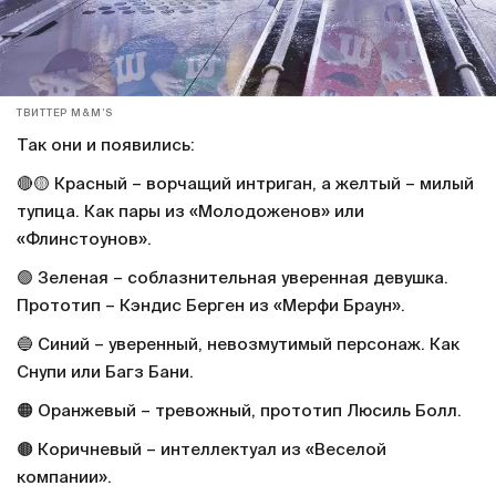
ТВИТТЕР M&M’S
Так они и появились:
🔴🟡 Красный – ворчащий интриган, а желтый – милый
тупица. Как пары из «Молодоженов» или
«Флинстоунов».
🟢 Зеленая – соблазнительная уверенная девушка.
Прототип – Кэндис Берген из «Мерфи Браун».
🔵 Синий – уверенный, невозмутимый персонаж. Как
Снупи или Багз Бани.
🟠 Оранжевый – тревожный, прототип Люсиль Болл.
🟤 Коричневый – интеллектуал из «Веселой
компании».