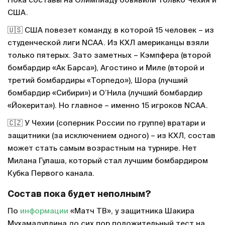
Пока составы на Олимпиаду объявили только Чехия и
США.
🇺🇸 США повезет команду, в которой 15 человек – из
студенческой лиги NCAA. Из КХЛ американцы взяли
только пятерых. Зато заметных – Кэмпфера (второй
бомбардир «Ак Барса»), Агостино и Миле (второй и
третий бомбардиры «Торпедо»), Шора (лучший
бомбардир «Сибири») и О’Нила (лучший бомбардир
«Йокерита»). Но главное – именно 15 игроков NCAA.
🇨🇿 У Чехии (соперник России по группе) вратари и
защитники (за исключением одного) – из КХЛ, состав
может стать самым возрастным на турнире. Нет
Милана Гулаша, который стал лучшим бомбардиром
Кубка Первого канала.
Состав пока будет неполным?
По
информации
«Матч ТВ», у защитника Шакира
Мухамадуллина до сих пор положительный тест на