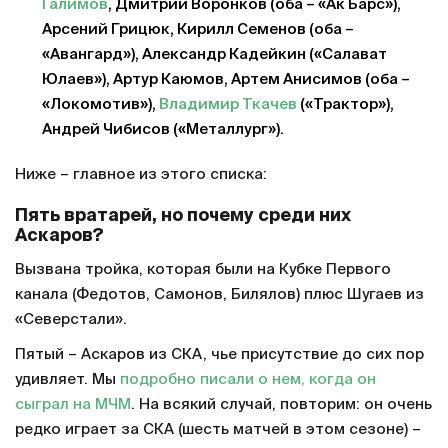
Галимов
, Дмитрий Воронков (оба – «Ак Барс»),
Арсений Грицюк, Кирилл Семенов (оба –
«Авангард»), Александр Кадейкин («Салават
Юлаев»), Артур Каюмов, Артем Анисимов (оба –
«Локомотив»),
Владимир Ткачев
(«Трактор»),
Андрей Чибисов («Металлург»).
Ниже – главное из этого списка:
Пять вратарей, но почему среди них
Аскаров?
Вызвана тройка, которая были на Кубке Первого
канала (Федотов, Самонов, Билялов) плюс Шугаев из
«Северстали».
Пятый – Аскаров из СКА, чье присутствие до сих пор
удивляет. Мы
подробно писали о нем, когда он
сыграл на МЧМ
. На всякий случай, повторим: он очень
редко играет за СКА (шесть матчей в этом сезоне) –