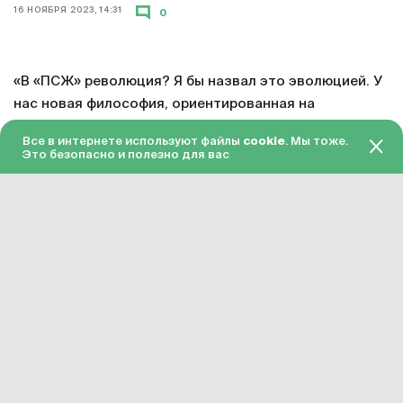
16 НОЯБРЯ 2023, 14:31
0
«В «ПСЖ» революция? Я бы назвал это эволюцией. У
нас новая философия, ориентированная на
долгосрочную перспективу, а не на отдельных людей.
Все в интернете используют файлы
cookie
. Мы тоже.
Проект строится медленно. Затем у нас есть новый
Это безопасно и полезно для вас
тренировочный центр, который является лучшим в
мире, и это толчок для будущего. Варрен Заир-Эмери
вырос здесь, у него хорошая семья и отличное
окружение. Он очень зрелый для своего возраста и
делает феноменальные вещи».
Президент «ПСЖ» Нассер Аль-Хелайфи точно
охарактеризовал ситуацию в клубе. Отдельный
важный факт – что Аль-Хелайфи отметил заслуги
Заира-Эмери. 17-летний парень стал основным
игроком при Луисе Энрике и теперь поражает