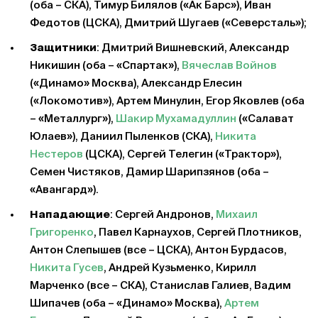
(оба – СКА), Тимур Билялов («Ак Барс»), Иван
Федотов (ЦСКА), Дмитрий Шугаев («Северсталь»);
Защитники
: Дмитрий Вишневский, Александр
Никишин (оба – «Спартак»),
Вячеслав Войнов
(«Динамо» Москва), Александр Елесин
(«Локомотив»), Артем Минулин, Егор Яковлев (оба
– «Металлург»),
Шакир Мухамадуллин
(«Салават
Юлаев»), Даниил Пыленков (СКА),
Никита
Нестеров
(ЦСКА), Сергей Телегин («Трактор»),
Семен Чистяков, Дамир Шарипзянов (оба –
«Авангард»).
Нападающие
: Сергей Андронов,
Михаил
Григоренко
, Павел Карнаухов, Сергей Плотников,
Антон Слепышев (все – ЦСКА), Антон Бурдасов,
Никита Гусев
, Андрей Кузьменко, Кирилл
Марченко (все – СКА), Станислав Галиев, Вадим
Шипачев (оба – «Динамо» Москва),
Артем