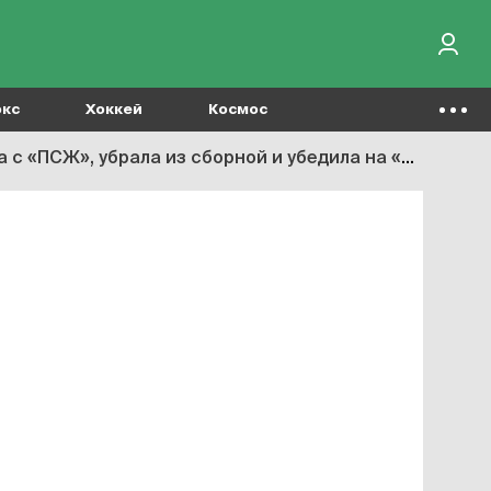
окс
Хоккей
Космос
ПСЖ», убрала из сборной и убедила на «Ювентус»