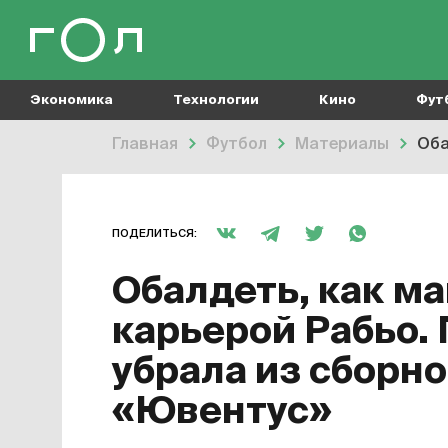
Экономика
Технологии
Кино
Фут
Главная
Футбол
Материалы
Оба
ПОДЕЛИТЬСЯ:
Обалдеть, как м
карьерой Рабьо.
убрала из сборно
«Ювентус»