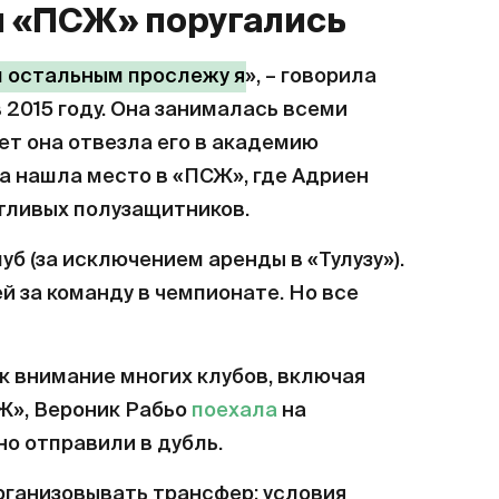
 и «ПСЖ» поругались
ем остальным прослежу я
», – говорила
в 2015 году. Она занималась всеми
лет она отвезла его в академию
да нашла место в «ПСЖ», где Адриен
тливых полузащитников.
луб (за исключением аренды в «Тулузу»).
ей за команду в чемпионате. Но все
ек внимание многих клубов, включая
Ж», Вероник Рабьо
поехала
на
но отправили в дубль.
рганизовывать трансфер: условия