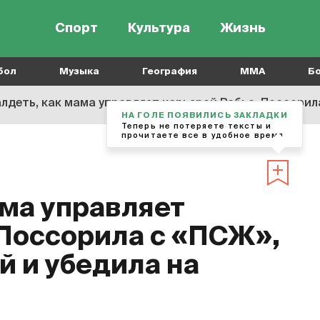
Спорт
Культура
Жизнь
бол
Музыка
География
MMA
Б
лдеть, как мама управляет карьерой Рабьо. Поссорила с «
НА ГОЛЕ ПОЯВИЛИСЬ ЗАКЛАДКИ
Теперь не потеряете тексты и
прочитаете все в удобное время
ама управляет
 Поссорила с «ПСЖ»,
й и убедила на