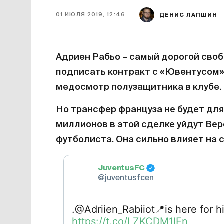
01 ИЮЛЯ 2019, 12:46
ДЕНИС ЛАПШИН
Адриен Рабьо – самый дорогой своб
подписать контракт с «Ювентусом»
медосмотр полузащитника в клубе.
Но трансфер француза не будет для
миллионов в этой сделке уйдут Вер
футболиста. Она сильно влияет на 
JuventusFC
@juventusfcen
.@Adriien_Rabiiot
📍
is here for 
https://t.co/LZKCDM1IFn