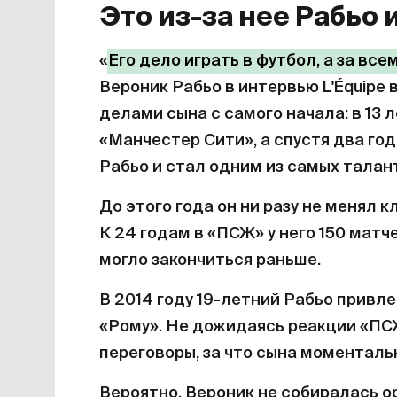
Это из-за нее Рабьо
«
Его дело играть в футбол, а за вс
Вероник Рабьо в интервью L'Équipe 
делами сына с самого начала: в 13 
«Манчестер Сити», а спустя два го
Рабьо и стал одним из самых талан
До этого года он ни разу не менял к
К 24 годам в «ПСЖ» у него 150 матч
могло закончиться раньше.
В 2014 году 19-летний Рабьо привл
«Рому». Не дожидаясь реакции «ПС
переговоры, за что сына моменталь
Вероятно, Вероник не собиралась о