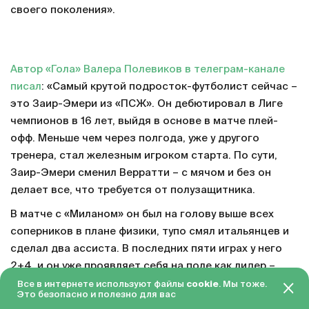
своего поколения».
Автор «Гола» Валера Полевиков в телеграм-канале
писал
: «Самый крутой подросток-футболист сейчас –
это Заир-Эмери из «ПСЖ». Он дебютировал в Лиге
чемпионов в 16 лет, выйдя в основе в матче плей-
офф. Меньше чем через полгода, уже у другого
тренера, стал железным игроком старта. По сути,
Заир-Эмери сменил Верратти – с мячом и без он
делает все, что требуется от полузащитника.
В матче с «Миланом» он был на голову выше всех
соперников в плане физики, тупо смял итальянцев и
сделал два ассиста. В последних пяти играх у него
2+4, и он уже проявляет себя на поле как лидер –
подсказывает партнерам, ставит плечи в
Все в интернете используют файлы
cookie
. Мы тоже.
Это безопасно и полезно для вас
потасовках, пылает уверенностью».