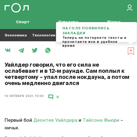
Спорт
Культура
Жизнь
НА ГОЛЕ ПОЯВИЛИСЬ
ЗАКЛАДКИ
Экономика
Технологии
Кино
Футбол
Музыка
Теперь не потеряете тексты и
прочитаете все в удобное
время
Уайлдер говорил, что его сила не
ослабевает и в 12-м раунде. Сам поплыл к
четвертому – упал после нокдауна, а потом
очень медленно двигался
10 ОКТЯБРЯ 2021, 10:00
0
Первый бой
Деонтея Уайлдера
и
Тайсона Фьюри
–
ничья.