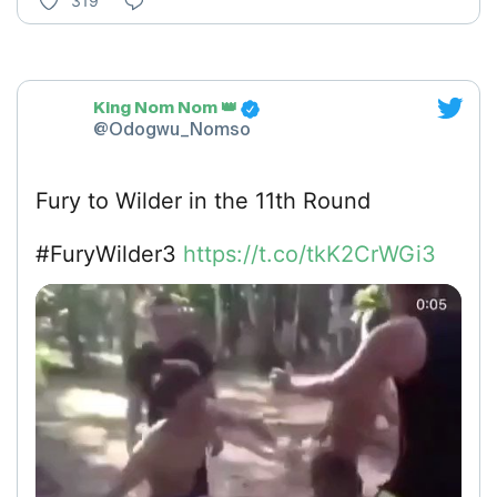
319
King Nom Nom 👑
@Odogwu_Nomso
Fury to Wilder in the 11th Round
#FuryWilder3
https://t.co/tkK2CrWGi3