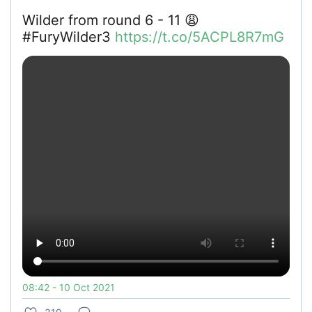
Wilder from round 6 - 11 😩
#FuryWilder3
https://t.co/5ACPL8R7mG
08:42 - 10 Oct 2021