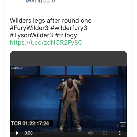
@craig12210
Wilders legs after round one
#FuryWilder3 #wilderfury3
#TysonWilder3 #trilogy
https://t.co/zdNCR2Fy8O