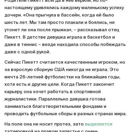
Родители Пикетт всегда в нее верили, но по-
настоящему удивлялись каждому маленькому успеху
дочери. «Она прыгнула в бассейн, когда ей было
шесть лет. Мы там просто плакали и боялись, не
утонет ли она после прыжка», – рассказывал отец
Пикетт. В детстве девушка играла в баскетбол и
даже в теннис – везде находила способы побеждать
даже с одной рукой.
Сейчас Пикетт считается качественным игроком, но
за взрослую сборную США никогда не играла. Это
мечта 26-летней футболистки на ближайшие годы,
хотя есть и другие цели. Когда Пикетт закончит
карьеру, она хочет работать в спортивной
журналистики. Параллельно девушка готова
заниматься благотворительными фондами и
проводить футбольные сборы в разных странах мира.
На поле она не носит протез, зато
выделяется
татуировкой на правом запястье с очень