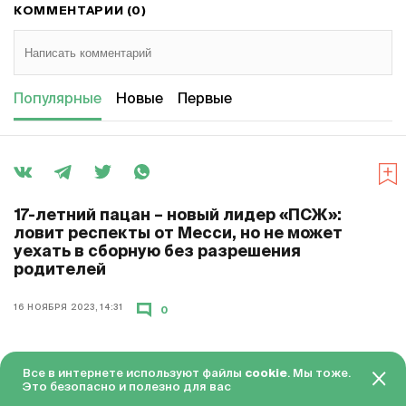
КОММЕНТАРИИ (0)
Популярные
Новые
Первые
17-летний пацан – новый лидер «ПСЖ»:
ловит респекты от Месси, но не может
уехать в сборную без разрешения
родителей
16 НОЯБРЯ 2023, 14:31
0
Все в интернете используют файлы
cookie
. Мы тоже.
«В «ПСЖ» революция? Я бы назвал это эволюцией. У
Это безопасно и полезно для вас
нас новая философия, ориентированная на