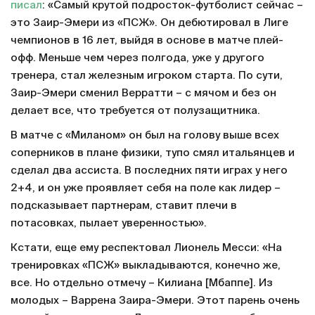
писал
: «Самый крутой подросток-футболист сейчас –
это Заир-Эмери из «ПСЖ». Он дебютировал в Лиге
чемпионов в 16 лет, выйдя в основе в матче плей-
офф. Меньше чем через полгода, уже у другого
тренера, стал железным игроком старта. По сути,
Заир-Эмери сменил Верратти – с мячом и без он
делает все, что требуется от полузащитника.
В матче с «Миланом» он был на голову выше всех
соперников в плане физики, тупо смял итальянцев и
сделал два ассиста. В последних пяти играх у него
2+4, и он уже проявляет себя на поле как лидер –
подсказывает партнерам, ставит плечи в
потасовках, пылает уверенностью».
Кстати, еще ему респектовал Лионель Месси: «На
тренировках «ПСЖ» выкладываются, конечно же,
все. Но отдельно отмечу – Килиана [Мбаппе]. Из
молодых – Варрена Заира-Эмери. Этот парень очень