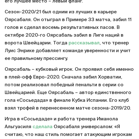
его лучшее место – левый фланг.
Сезон-2020/21 был одним из лучших в карьере
Оярсабаля. Он отыграл в Примере 33 матча, забил 11
голов и сделал восемь результативных пасов. В
октябре 2020-го Оярсабаль забил в Лиге наций в
ворота Швейцарии. Тогда
рассказывал
, что тренер
Луис Энрике добавляет команде уверенности и учит
ее правильному прессингу.
Оярсабаль – кубковый игрок. Он проявил себя именно
в плей-офф Евро-2020. Сначала забил Хорватии,
потом реализовал победный пенальти в серии со
Швейцарией. Еще Оярсабаль – автор единственного
гола «Сосьедада» в финале Кубка Испании. Его клуб
взял трофей в перенесенном матче сезона-2019/20.
Игра в «Сосьедаде» и работа тренера Иманола
Альгуасиля
сделала
Оярсабаля универсалом: «Я
считаю, что наш стиль помогает атакующим игрокам