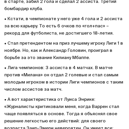
в старте, забил 2 гола и сделал 2 ассиста. Третий
бомбардир клуба.
• Кстати, в чемпионате у него уже 4 гола и 2 ассиста
за всю карьеру. То есть 6 очков по «гол+пас» –
рекорд для футболиста, не достигшего 18-летия.
• Стал претендентом на приз лучшему игроку Лиги 1 в
ноябре. Но, как и Александр Головин, проиграл в
борьбе за это звание Килиану Мбаппе.
• Лига чемпионов: 3 ассиста в 4 матчах. В матче
против «Милана» он отдал 2 голевые и стал самым
молодым игроком в истории Лиги чемпионов с таким
числом ассистов за матч.
• А вот характеристика от Луиса Энрике:
«Журналисты критиковали меня, когда Варрен стал
чаще появляться в основе. Тогда я объяснял свое
решение легкостью его действий: для своего
возраста Заир-Эмери невероятен. Он умеет все: