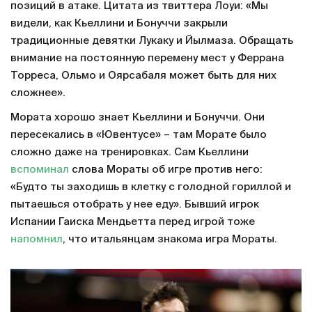
позиций в атаке. Цитата из твиттера Лоуи: «Мы
видели, как Кьеллини и Бонуччи закрыли
традиционные девятки Лукаку и Йылмаза. Обращать
внимание на постоянную перемену мест у Феррана
Торреса, Ольмо и Оярсабаля может быть для них
сложнее».
Мората хорошо знает Кьеллини и Бонуччи. Они
пересекались в «Ювентусе» – там Морате было
сложно даже на тренировках. Сам Кьеллини
вспоминал
слова Мораты об игре против него:
«Будто ты заходишь в клетку с голодной гориллой и
пытаешься отобрать у нее еду». Бывший игрок
Испании Гаиска Мендьетта перед игрой тоже
напомнил
, что итальянцам знакома игра Мораты.