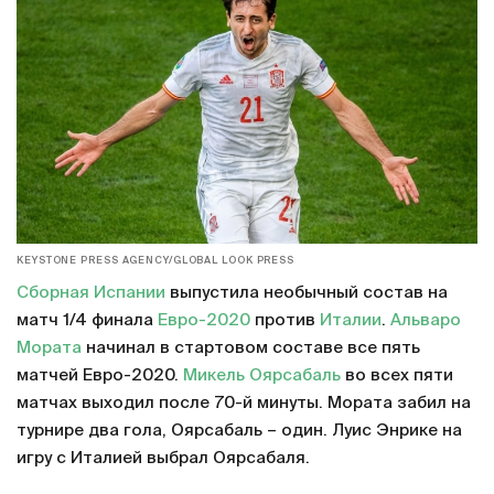
KEYSTONE PRESS AGENCY/GLOBAL LOOK PRESS
Сборная Испании
выпустила необычный состав на
матч 1/4 финала
Евро-2020
против
Италии
.
Альваро
Мората
начинал в стартовом составе все пять
матчей Евро-2020.
Микель Оярсабаль
во всех пяти
матчах выходил после 70-й минуты. Мората забил на
турнире два гола, Оярсабаль – один. Луис Энрике на
игру с Италией выбрал Оярсабаля.