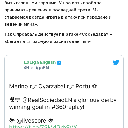
быть главными героями. У нас есть свобода
принимать решения в последней трети. Мы
стараемся всегда играть в атаку при передаче и
ведении мяча».
Так Оярсабаль действует в атаке «Сосьедада» –
вбегает в штрафную и раскатывает мяч:
LaLiga English
@LaLigaEN
Merino 👉 Oyarzabal 👉 Portu ⚽️
🎥💙 @RealSociedadEN's glorious derby
winning goal in #360replay!
🌟 @livescore 🌟
https://t.co/7SMdGrb9VX