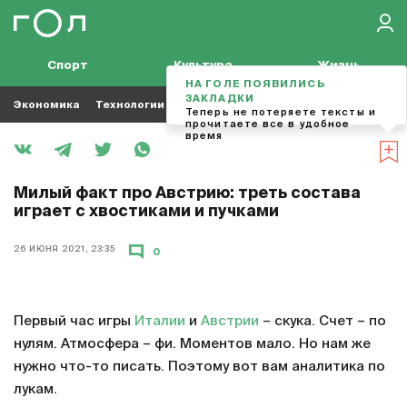
Спорт
Культура
Жизнь
НА ГОЛЕ ПОЯВИЛИСЬ
ЗАКЛАДКИ
Экономика
Технологии
Кино
Футбол
Музыка
Теперь не потеряете тексты и
прочитаете все в удобное
время
Милый факт про Австрию: треть состава
играет с хвостиками и пучками
26 ИЮНЯ 2021, 23:35
0
Первый час игры
Италии
и
Австрии
– скука. Счет – по
нулям. Атмосфера – фи. Моментов мало. Но нам же
нужно что-то писать. Поэтому вот вам аналитика по
лукам.