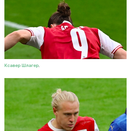
Ксавер Шлагер
.