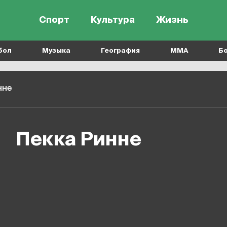
Спорт
Культура
Жизнь
бол
Музыка
География
MMA
Б
нне
Пекка Ринне