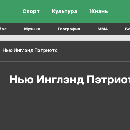
Спорт
Культура
Жизнь
бол
Музыка
География
MMA
Б
Нью Инглэнд Пэтриотс
Нью Инглэнд Пэтрио