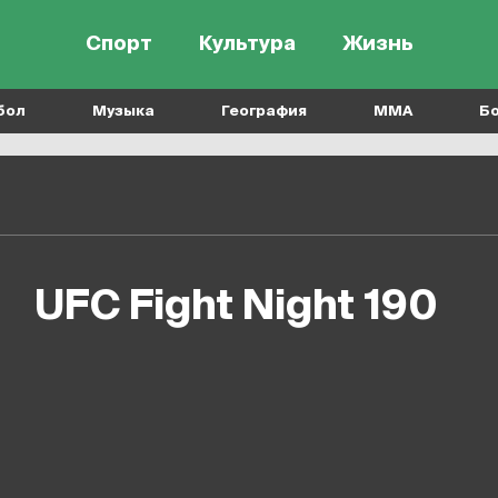
Спорт
Культура
Жизнь
бол
Музыка
География
MMA
Б
UFC Fight Night 190