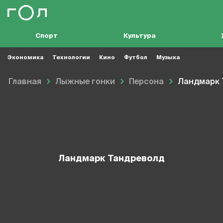
Спорт
Культура
Экономика
Технологии
Кино
Футбол
Музыка
Главная
Лыжные гонки
Персона
Ландмарк 
Ландмарк Тандреволд