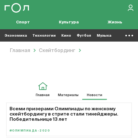
Спорт
Культура
Жизнь
Экономика
Технологии
Кино
Футбол
Музыка
Главная
Скейтбординг
Новости
Скейтбординг: Новости
Главная
Материалы
Новости
Всеми призерами Олимпиады по женскому
скейтбордингу в стрите стали тинейджеры.
Победительнице 13 лет
#ОЛИМПИАДА-2020