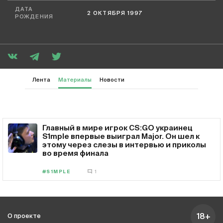
ДАТА
2 ОКТЯБРЯ 1997
РОЖДЕНИЯ
Лента
Материалы
Новости
Главный в мире игрок CS:GO украинец
S1mple впервые выиграл Major. Он шел к
этому через слезы в интервью и приколы
во время финала
#S1MPLE
1
18+
О проекте