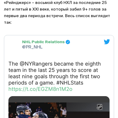
«Рейнджерс» – восьмой клуб НХЛ за последние 25
лет и пятый в XXI веке, который забил 9+ голов за
первые два периода встречи. Весь список выглядит
так:
NHL Public Relations
@PR_NHL
The @NYRangers became the eighth
team in the last 25 years to score at
least nine goals through the first two
periods of a game. #NHLStats
https://t.co/EGZM8n1M2o