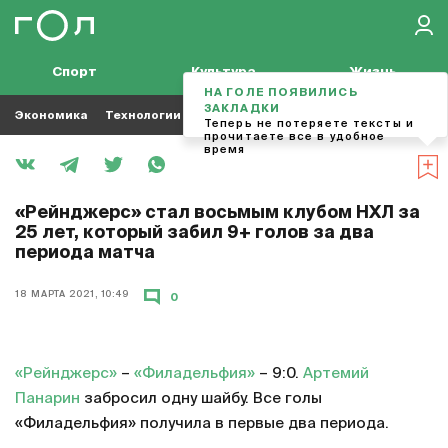
Спорт
Культура
Жизнь
НА ГОЛЕ ПОЯВИЛИСЬ
ЗАКЛАДКИ
Экономика
Технологии
Кино
Футбол
Музыка
Теперь не потеряете тексты и
прочитаете все в удобное
время
«Рейнджерс» стал восьмым клубом НХЛ за
25 лет, который забил 9+ голов за два
периода матча
18 МАРТА 2021, 10:49
0
«Рейнджерс»
–
«Филадельфия»
– 9:0.
Артемий
Панарин
забросил одну шайбу. Все голы
«Филадельфия» получила в первые два периода.