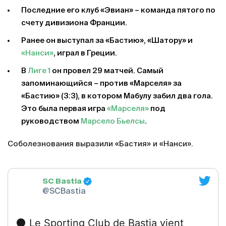
Последние его клуб «Эвиан» – команда пятого по
счету дивизиона Франции.
Ранее он выступал за «Бастию», «Шатору» и
«Нанси»
, играл в Греции.
В
Лиге 1
он провел 29 матчей. Самый
запоминающийся – против «Марселя» за
«Бастию» (3:3), в котором Мабулу забил два гола.
Это была первая игра
«Марселя»
под
руководством
Марсело Бьелсы
.
Соболезнования выразили «Бастия» и «Нанси».
SC Bastia
@SCBastia
⚫️ Le Sporting Club de Bastia vient