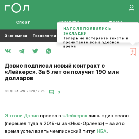
Спорт
Культура
Жизнь
НА ГОЛЕ ПОЯВИЛИСЬ
ЗАКЛАДКИ
Экономика
Технологии
Кино
Футбол
Музыка
Теперь не потеряете тексты и
прочитаете все в удобное
время
Дэвис подписал новый контракт с
«Лейкерс». За 5 лет он получит 190 млн
долларов
03 ДЕКАБРЯ 2020, 17:25
0
Энтони Дэвис
провел в
«Лейкерс»
лишь один сезон
(перешел туда в 2019-м из «Нью-Орлена») – за это
время успел взять чемпионский титул
НБА
.