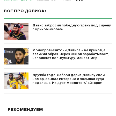
ВСЕ ПРО ДЭВИСА:
Дэвис забросил победную треху под сирену
с криком «Кобе!»
Монобровь Энтони Дэвиса – не прикол, а
великий образ. Через нее он зарабатывает,
наполняет поп-культуру, меняет мир
Дружба года. Леброн дарил Дэвису свой
номер, срывал интервью и посылал куда
подальше. Их дуэт = золото «Лейкерс»
РЕКОМЕНДУЕМ