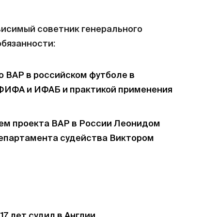
исимый советник генерального
обязанности:
ю ВАР в российском футболе в
ФИФА и ИФАБ и практикой применения
ем проекта ВАР в России Леонидом
епартамента судейства Виктором
17 лет судил в Англии.