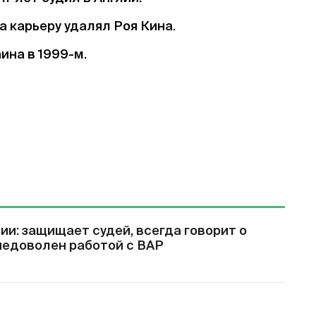
а карьеру удалял Роя Кина.
ина в 1999-м.
и: защищает судей, всегда говорит о
недоволен работой с ВАР