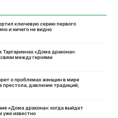
ортил ключевую серию первого
мно и ничего не видно
х Таргариенах «Дома дракона»:
 связи между героями
орит о проблемах женщин в мире
е престола, давление традиций,
ие «Дома дракона»: когда выйдет
ем уже известно