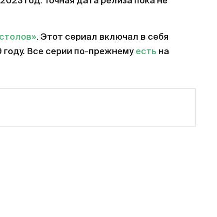
2023 год. Точная дата релиза пока не
естолов»
. Этот сериал включал в себя
9 году. Все серии по-прежнему
есть
на