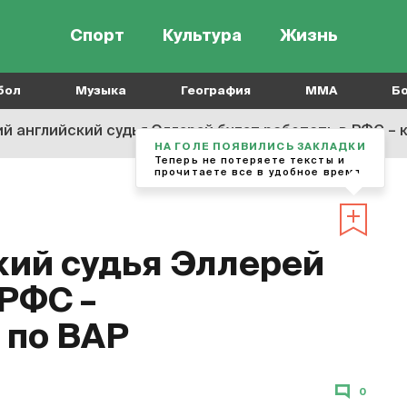
Спорт
Культура
Жизнь
бол
Музыка
География
MMA
Б
й английский судья Эллерей будет работать в РФС – 
НА ГОЛЕ ПОЯВИЛИСЬ ЗАКЛАДКИ
Теперь не потеряете тексты и
прочитаете все в удобное время
ий судья Эллерей
 РФС –
 по ВАР
0