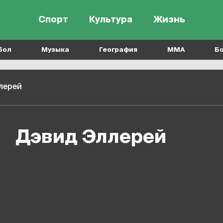
Спорт
Культура
Жизнь
бол
Музыка
География
MMA
Б
лерей
Дэвид Эллерей