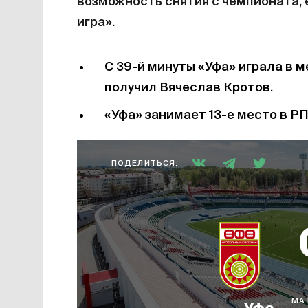
возможность снятия с чемпионата, 
игра».
С 39-й минуты «Уфа» играла в 
получил Вячеслав Кротов.
«Уфа» занимает 13-е место в РП
ПОДЕЛИТЬСЯ:
МА