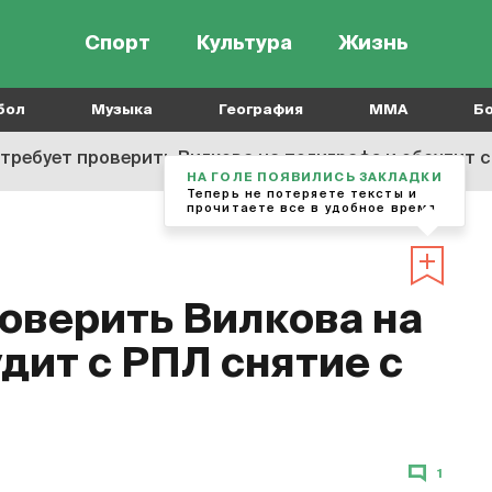
Спорт
Культура
Жизнь
бол
Музыка
География
MMA
Б
 требует проверить Вилкова на полиграфе и обсудит 
НА ГОЛЕ ПОЯВИЛИСЬ ЗАКЛАДКИ
Теперь не потеряете тексты и
прочитаете все в удобное время
роверить Вилкова на
дит с РПЛ снятие с
1