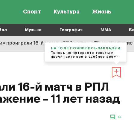
Спорт
Культура
Жизнь
бол
Музыка
География
MMA
Б
» проиграли 16-й матч в РПЛ подряд. 15-е поражение –
НА ГОЛЕ ПОЯВИЛИСЬ ЗАКЛАДКИ
Теперь не потеряете тексты и
прочитаете все в удобное время
ли 16-й матч в РПЛ
ажение – 11 лет назад
0