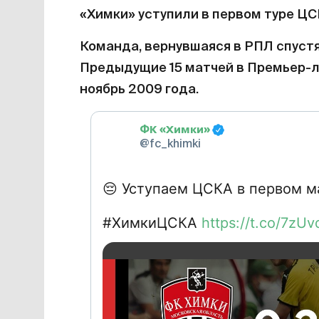
«Химки» уступили в первом туре ЦСК
Команда, вернувшаяся в РПЛ спустя 1
Предыдущие 15 матчей в Премьер-ли
ноябрь 2009 года.
ФК «Химки»
@fc_khimki
😔
Уступаем ЦСКА в первом м
#ХимкиЦСКА
https://t.co/7z