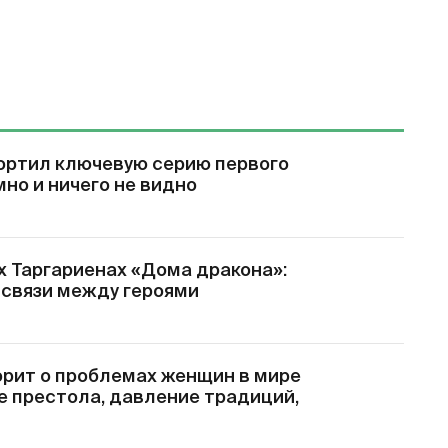
ортил ключевую серию первого
мно и ничего не видно
х Таргариенах «Дома дракона»:
 связи между героями
орит о проблемах женщин в мире
е престола, давление традиций,