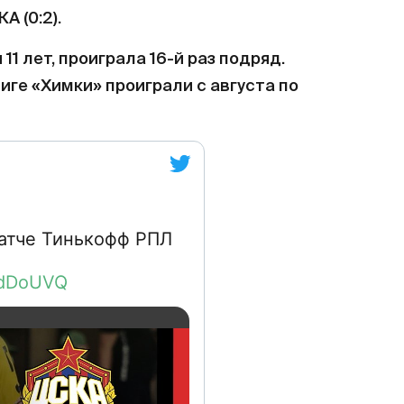
А (0:2).
1 лет, проиграла 16-й раз подряд.
ге «Химки» проиграли с августа по
атче Тинькофф РПЛ
UvdDoUVQ