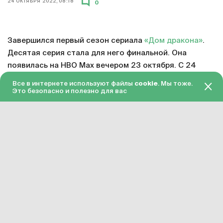
24 ОКТЯБРЯ 2022, 08:18
0
Завершился первый сезон сериала
«Дом дракона»
.
Десятая серия стала для него финальной. Она
появилась на HBO Max вечером 23 октября. С 24
октября серия доступна в «Амедиатеке» с переводом
Все в интернете используют файлы
cookie
. Мы тоже.
на русский язык.
Это безопасно и полезно для вас
Смотреть онлайн в хорошем качестве финальную
серию первого сезона «Дома дракона»
можно по
этой ссылке
. Подписка на «Амедиатеку» стоит 599
рублей в месяц.
Сериал «Дом дракона» официально продлен на
второй сезон. Примерное время завершения его
подготовки – 2023 год. Точная дата релиза пока не
объявлена, но разработка уже идет.
«Дом дракона» – приквел
«Игры престолов»
. Этот