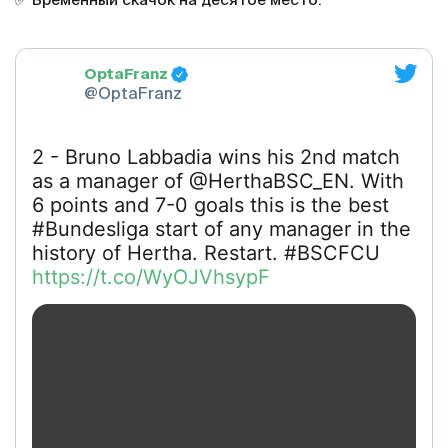
✅ Временный скачок на десятое место.
OptaFranz
@OptaFranz
2 - Bruno Labbadia wins his 2nd match
as a manager of @HerthaBSC_EN. With
6 points and 7-0 goals this is the best
#Bundesliga start of any manager in the
history of Hertha. Restart. #BSCFCU
https://t.co/WyOJVhsypF