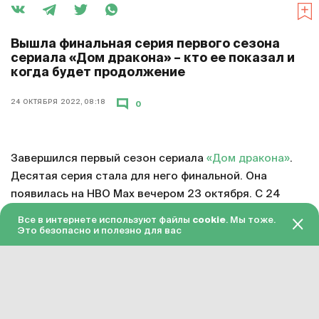
Вышла финальная серия первого сезона
сериала «Дом дракона» – кто ее показал и
когда будет продолжение
24 ОКТЯБРЯ 2022, 08:18
0
Завершился первый сезон сериала
«Дом дракона»
.
Десятая серия стала для него финальной. Она
появилась на HBO Max вечером 23 октября. С 24
октября серия доступна в «Амедиатеке» с переводом
Все в интернете используют файлы
cookie
. Мы тоже.
на русский язык.
Это безопасно и полезно для вас
Смотреть онлайн в хорошем качестве финальную
серию первого сезона «Дома дракона»
можно по
этой ссылке
. Подписка на «Амедиатеку» стоит 599
рублей в месяц.