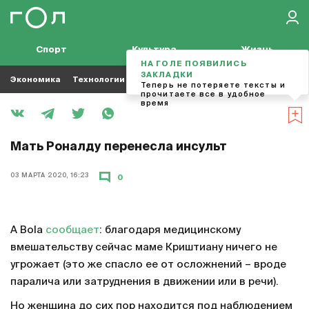
Спорт
Культура
Жизнь
НА ГОЛЕ ПОЯВИЛИСЬ
ЗАКЛАДКИ
Экономика
Технологии
Кино
Футбол
Музыка
Теперь не потеряете тексты и
прочитаете все в удобное
время
Мать Роналду перенесла инсульт
03 МАРТА 2020, 16:23
0
A Bola
сообщает
: благодаря медицинскому
вмешательству сейчас маме Криштиану ничего не
угрожает (это же спасло ее от осложнений – вроде
паралича или затруднения в движении или в речи).
Но женщина до сих пор находится под наблюдением