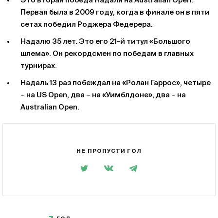
Это вторая победа Надаля на Australian Open.
Первая была в 2009 году, когда в финале он в пяти
сетах победил Роджера Федерера.
Надалю 35 лет. Это его 21-й титул «Большого
шлема». Он рекордсмен по победам в главных
турнирах.
Надаль 13 раз побеждал на «Ролан Гаррос», четыре
– на US Open, два – на «Уимблдоне», два – на
Australian Open.
НЕ ПРОПУСТИ ГОЛ