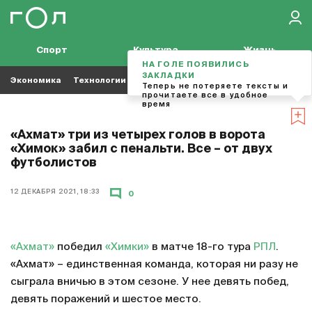
Спорт
Культура
Жизнь
НА ГОЛЕ ПОЯВИЛИСЬ
ЗАКЛАДКИ
Экономика
Технологии
Кино
Футбол
Музыка
Теперь не потеряете тексты и
прочитаете все в удобное
время
«Ахмат» три из четырех голов в ворота
«Химок» забил с пенальти. Все – от двух
футболистов
12 ДЕКАБРЯ 2021, 18:33
0
«Ахмат»
победил
«Химки»
в матче 18-го тура
РПЛ
.
«Ахмат» – единственная команда, которая ни разу не
сыграла вничью в этом сезоне. У нее девять побед,
девять поражений и шестое место.