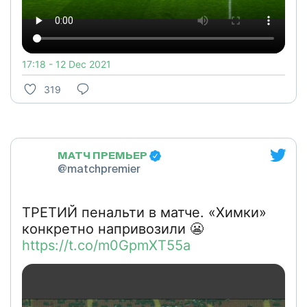
17:18 - 12 Dec 2021
319
МАТЧ ПРЕМЬЕР
@matchpremier
ТРЕТИЙ пенальти в матче. «Химки»
конкретно напривозили 😬
https://t.co/m0GpmXT55a