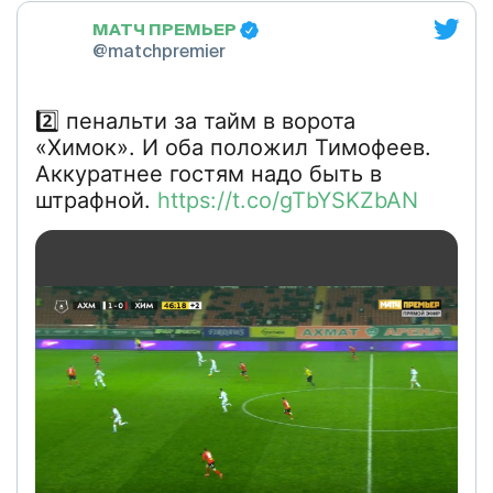
МАТЧ ПРЕМЬЕР
@matchpremier
2️⃣ пенальти за тайм в ворота
«Химок». И оба положил Тимофеев.
Аккуратнее гостям надо быть в
штрафной.
https://t.co/gTbYSKZbAN