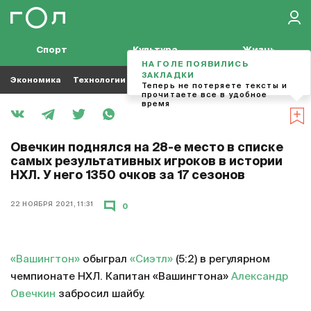
Спорт
Культура
Жизнь
НА ГОЛЕ ПОЯВИЛИСЬ
ЗАКЛАДКИ
Экономика
Технологии
Кино
Футбол
Музыка
Теперь не потеряете тексты и
прочитаете все в удобное
время
Овечкин поднялся на 28-е место в списке
самых результативных игроков в истории
НХЛ. У него 1350 очков за 17 сезонов
22 НОЯБРЯ 2021, 11:31
0
«Вашингтон»
обыграл
«Сиэтл»
(5:2) в регулярном
чемпионате НХЛ. Капитан «Вашингтона»
Александр
Овечкин
забросил шайбу.