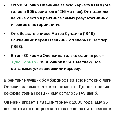
Это 1350 очко Овечкина за всю карьеру в НХЛ (745
голов и 605 ассистов в 1216 матчах). Он поднялся
на 28-е место в рейтинге самых результативных
игроков в истории лиги.
Он обошел в списке Матса Сундина (1349),
ближайший перед Овечкиным теперь Ги Лафлер
(1353).
В топ-30 кроме Овечкина только один игрок –
Джо Торнтон
(1530 очков в 1686 матчах). Все
остальные уже завершили карьеру.
В рейтинге лучших бомбардиров за всю историю лиги
Овечкин занимает четвертое место. До повторения
рекорда Уэйна Гретцки ему осталось 149 шайб.
Овечкин играет в «Вашингтоне» с 2005 года. Ему 36
лет, летом он продлил контракт еще на пять сезонов.