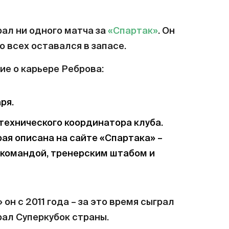
рал ни одного матча за
«Спартак»
. Он
во всех оставался в запасе.
е о карьере Реброва:
ря.
технического координатора клуба.
рая описана на сайте «Спартака» –
командой, тренерским штабом и
 он с 2011 года – за это время сыграл
рал Суперкубок страны.