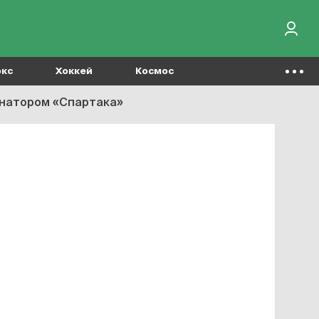
окс
Хоккей
Космос
инатором «Спартака»