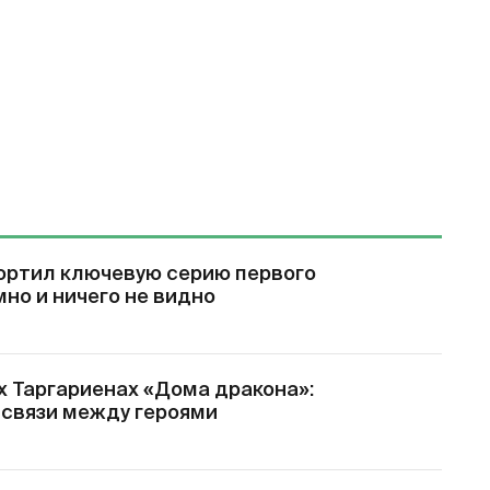
ортил ключевую серию первого
мно и ничего не видно
х Таргариенах «Дома дракона»:
 связи между героями