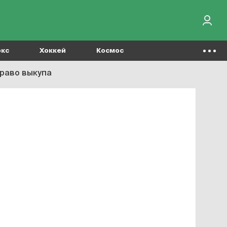
окс
Хоккей
Космос
право выкупа