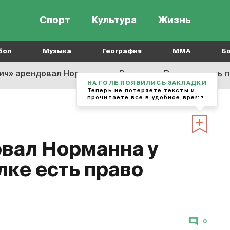
Спорт
Культура
Жизнь
бол
Музыка
География
MMA
Б
ич» арендовал Норманна у «Ростова». В сделке есть 
НА ГОЛЕ ПОЯВИЛИСЬ ЗАКЛАДКИ
Теперь не потеряете тексты и
прочитаете все в удобное время
вал Норманна у
лке есть право
0