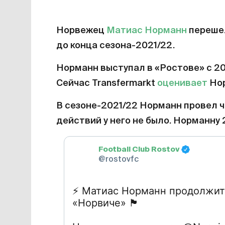
Норвежец
Матиас Норманн
переше
до конца сезона-2021/22.
Норманн выступал в «Ростове» с 201
Сейчас Transfermarkt
оценивает
Нор
В сезоне-2021/22 Норманн провел ч
действий у него не было. Норманну 2
Football Club Rostov
@rostovfc
⚡️
Матиас Норманн продолжит 
«Норвиче»
🏴󠁧󠁢󠁥󠁮󠁧󠁿