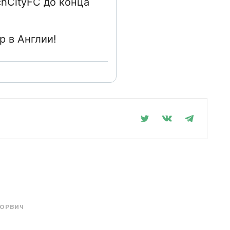
hCityFC до конца
.
 в Англии!
ОРВИЧ