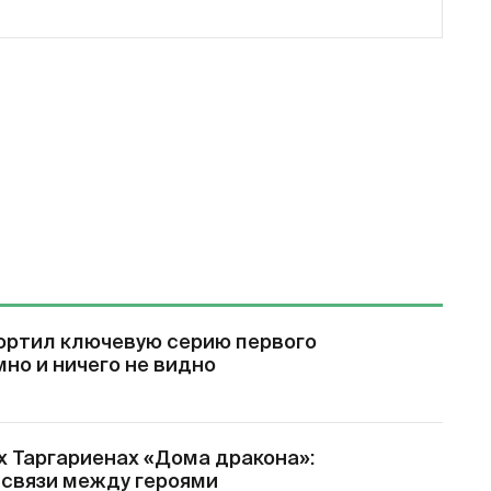
ортил ключевую серию первого
мно и ничего не видно
х Таргариенах «Дома дракона»:
 связи между героями