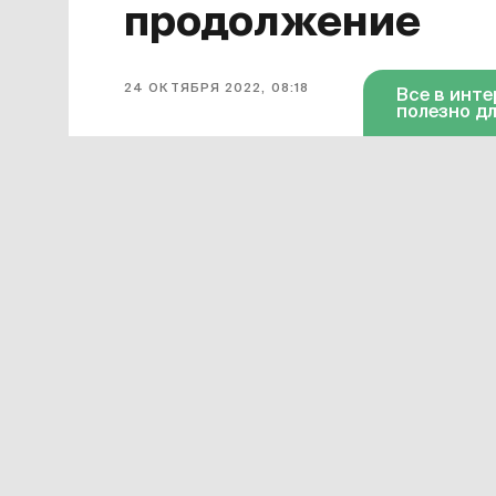
продолжение
24 ОКТЯБРЯ 2022, 08:18
Все в инт
полезно дл
Завершился первый сезон сериала
для него финальной. Она появилась 
октября серия доступна в «Амедиат
Смотреть онлайн в хорошем качест
«Дома дракона»
можно по этой ссы
599 рублей в месяц.
Сериал «Дом дракона» официально 
время завершения его подготовки – 
объявлена, но разработка уже идет.