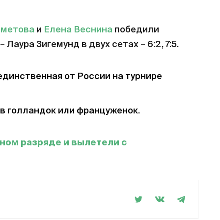
рметова
и
Елена Веснина
победили
аура Зигемунд в двух сетах – 6:2, 7:5.
единственная от России на турнире
ив голландок или француженок.
рном разряде и вылетели с