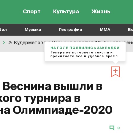
Спорт
Культура
Жизнь
бол
Музыка
География
MMA
Б
🎾
Кудерметова и Веснина вышли в 1/8 финала женског
НА ГОЛЕ ПОЯВИЛИСЬ ЗАКЛАДКИ
Теперь не потеряете тексты и
прочитаете все в удобное время
 Веснина вышли в
ого турнира в
на Олимпиаде-2020
0