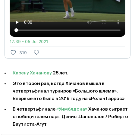
17:39 - 05 Jul 2021
319
Карену Хачанову
25 лет.
Это второй раз, когда Хачанов вышел в
четвертьфинал турниров «Большого шлема».
Впервые это было в 2019 году на «Ролан Гаррос».
В четвертьфинале
«Уимблдона»
Хачанов сыграет
с победителем пары Денис Шаповалов / Роберто
Баутиста-Агут.