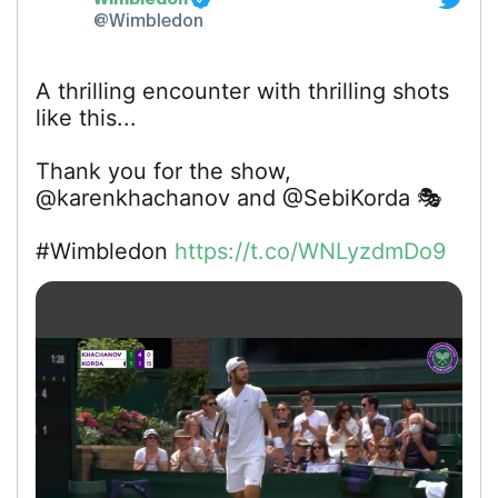
@Wimbledon
A thrilling encounter with thrilling shots
like this...
Thank you for the show,
@karenkhachanov and @SebiKorda 🎭
#Wimbledon
https://t.co/WNLyzdmDo9