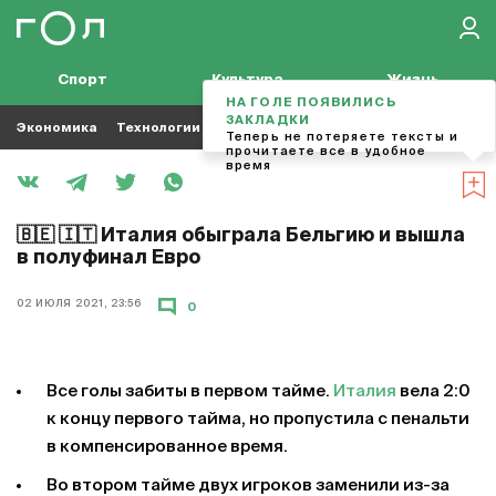
Спорт
Культура
Жизнь
НА ГОЛЕ ПОЯВИЛИСЬ
ЗАКЛАДКИ
Экономика
Технологии
Кино
Футбол
Музыка
Теперь не потеряете тексты и
прочитаете все в удобное
время
🇧🇪 🇮🇹 Италия обыграла Бельгию и вышла
в полуфинал Евро
02 ИЮЛЯ 2021, 23:56
0
Все голы забиты в первом тайме.
Италия
вела 2:0
к концу первого тайма, но пропустила с пенальти
в компенсированное время.
Во втором тайме двух игроков заменили из-за