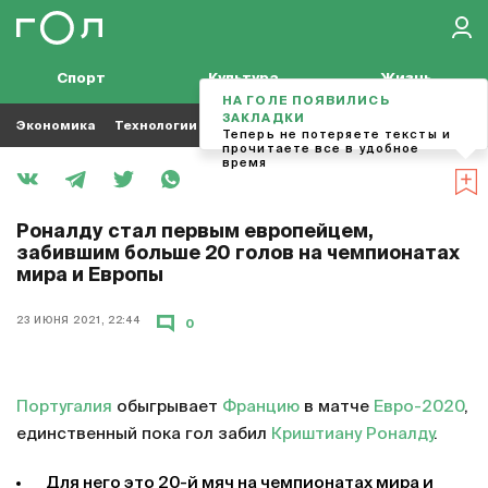
Спорт
Культура
Жизнь
НА ГОЛЕ ПОЯВИЛИСЬ
ЗАКЛАДКИ
Экономика
Технологии
Кино
Футбол
Музыка
Теперь не потеряете тексты и
прочитаете все в удобное
время
Роналду стал первым европейцем,
забившим больше 20 голов на чемпионатах
мира и Европы
23 ИЮНЯ 2021, 22:44
0
Португалия
обыгрывает
Францию
в матче
Евро-2020
,
единственный пока гол забил
Криштиану Роналду
.
Для него это 20-й мяч на чемпионатах мира и