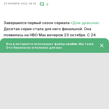
24 ОКТЯБРЯ 2022, 08:18
0
Завершился первый сезон сериала
«Дом дракона»
.
Десятая серия стала для него финальной. Она
появилась на HBO Max вечером 23 октября. С 24
октября серия доступна в «Амедиатеке» с переводом
Все в интернете используют файлы
cookie
. Мы тоже.
на русский язык.
Это безопасно и полезно для вас
Смотреть онлайн в хорошем качестве финальную
серию первого сезона «Дома дракона»
можно по
этой ссылке
. Подписка на «Амедиатеку» стоит 599
рублей в месяц.
Сериал «Дом дракона» официально продлен на
второй сезон. Примерное время завершения его
подготовки – 2023 год. Точная дата релиза пока не
объявлена, но разработка уже идет.