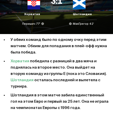
3:1
Хорватия
Шотландия
Перишич 77'
МакГрегор 42'
У обеих команд было по одному очку перед этим
матчем. Обеим для попадания в плей-офф нужна
была победа.
Хорватия
победила с разницей в два мяча и
поднялась на второе место. Она выйдет на
вторую команду из группы Е (пока это Словакия).
Шотландия
осталась последней и вылетела с
турнира.
Шотландия в этом матче забила единственный
гол на этом Евро и первый за 25 лет. Она не играла
на чемпионатах Европы с 1996 года.