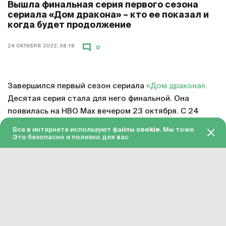
Вышла финальная серия первого сезона
сериала «Дом дракона» – кто ее показал и
когда будет продолжение
24 ОКТЯБРЯ 2022, 08:18
0
Завершился первый сезон сериала
«Дом дракона»
.
Десятая серия стала для него финальной. Она
появилась на HBO Max вечером 23 октября. С 24
октября серия доступна в «Амедиатеке» с переводом
Все в интернете используют файлы
cookie
. Мы тоже.
на русский язык.
Это безопасно и полезно для вас
Смотреть онлайн в хорошем качестве финальную
серию первого сезона «Дома дракона»
можно по
этой ссылке
. Подписка на «Амедиатеку» стоит 599
рублей в месяц.
Сериал «Дом дракона» официально продлен на
второй сезон. Примерное время завершения его