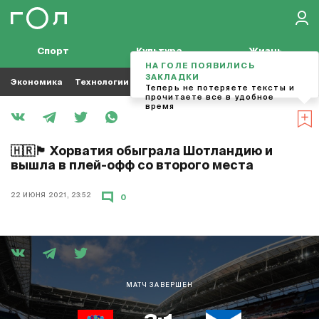
Спорт
Культура
Жизнь
НА ГОЛЕ ПОЯВИЛИСЬ
ЗАКЛАДКИ
Экономика
Технологии
Кино
Футбол
Музыка
Теперь не потеряете тексты и
прочитаете все в удобное
время
🇭🇷🏴󠁧󠁢󠁳󠁣󠁴󠁿 Хорватия обыграла Шотландию и
вышла в плей-офф со второго места
22 ИЮНЯ 2021, 23:52
0
МАТЧ ЗАВЕРШЕН