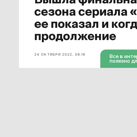
Вышла финальная
сезона сериала 
ее показал и ког
продолжение
24 ОКТЯБРЯ 2022, 08:18
Все в инт
полезно дл
Завершился первый сезон сериала
для него финальной. Она появилась 
октября серия доступна в «Амедиат
Смотреть онлайн в хорошем качест
«Дома дракона»
можно по этой ссы
599 рублей в месяц.