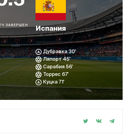
0:5
ТЧ ЗАВЕРШЕН
Испания
Дубравка 30'
Ляпорт 45'
Сарабия 56'
Торрес 67'
Куцка 71'