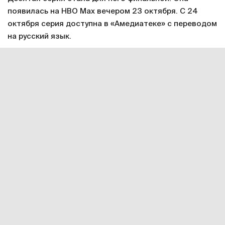
появилась на HBO Max вечером 23 октября. С 24
октября серия доступна в «Амедиатеке» с переводом
на русский язык.
Смотреть онлайн в хорошем качестве финальную
серию первого сезона «Дома дракона»
можно по
этой ссылке
. Подписка на «Амедиатеку» стоит 599
рублей в месяц.
Сериал «Дом дракона» официально продлен на
второй сезон. Примерное время завершения его
подготовки – 2023 год. Точная дата релиза пока не
объявлена, но разработка уже идет.
«Дом дракона» – приквел
«Игры престолов»
. Этот
сериал включал в себя восемь сезонов и завершился
в 2019 году. Все серии по-прежнему
есть
на
«Амедиатеке» и других ресурсах.