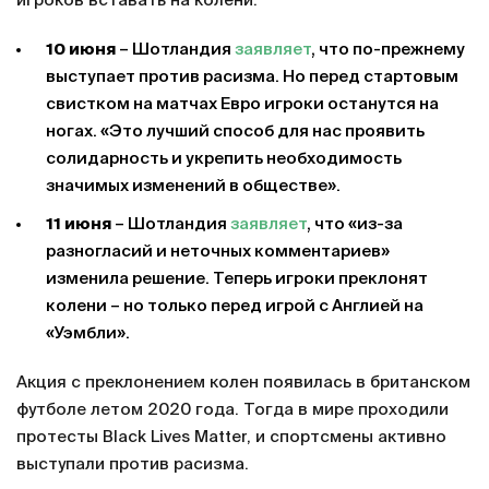
игроков вставать на колени.
10 июня
– Шотландия
заявляет
, что по-прежнему
выступает против расизма. Но перед стартовым
свистком на матчах Евро игроки останутся на
ногах. «Это лучший способ для нас проявить
солидарность и укрепить необходимость
значимых изменений в обществе».
11 июня
– Шотландия
заявляет
, что «из-за
разногласий и неточных комментариев»
изменила решение. Теперь игроки преклонят
колени – но только перед игрой с Англией на
«Уэмбли».
Акция с преклонением колен появилась в британском
футболе летом 2020 года. Тогда в мире проходили
протесты Black Lives Matter, и спортсмены активно
выступали против расизма.