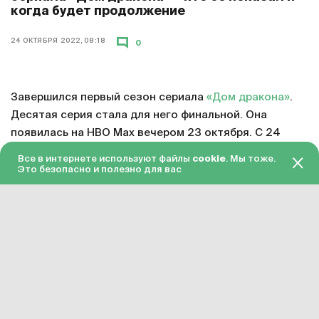
когда будет продолжение
24 ОКТЯБРЯ 2022, 08:18
0
Завершился первый сезон сериала
«Дом дракона»
.
Десятая серия стала для него финальной. Она
появилась на HBO Max вечером 23 октября. С 24
октября серия доступна в «Амедиатеке» с переводом
Все в интернете используют файлы
cookie
. Мы тоже.
на русский язык.
Это безопасно и полезно для вас
Смотреть онлайн в хорошем качестве финальную
серию первого сезона «Дома дракона»
можно по
этой ссылке
. Подписка на «Амедиатеку» стоит 599
рублей в месяц.
Сериал «Дом дракона» официально продлен на
второй сезон. Примерное время завершения его
подготовки – 2023 год. Точная дата релиза пока не