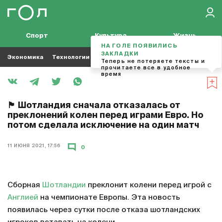
Спорт
Культура
Жизнь
НА ГОЛЕ ПОЯВИЛИСЬ
ЗАКЛАДКИ
Экономика
Технологии
Кино
Футбол
Музыка
Теперь не потеряете тексты и
прочитаете все в удобное
время
🏴󠁧󠁢󠁳󠁣󠁴󠁿 Шотландия сначала отказалась от
преклонений колен перед играми Евро. Но
потом сделала исключение на один матч
11 ИЮНЯ 2021, 17:56
0
Сборная
Шотландии
преклонит колени перед игрой с
Англией
на чемпионате Европы. Эта новость
появилась через сутки после отказа шотландских