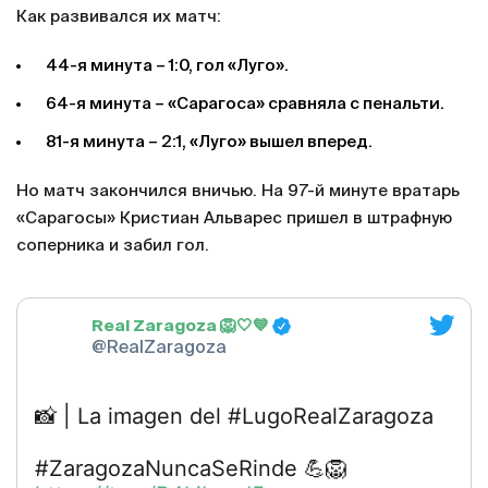
Как развивался их матч:
44-я минута – 1:0, гол «Луго».
64-я минута – «Сарагоса» сравняла с пенальти.
81-я минута – 2:1, «Луго» вышел вперед.
Но матч закончился вничью. На 97-й минуте вратарь
«Сарагосы» Кристиан Альварес пришел в штрафную
соперника и забил гол.
Real Zaragoza 🦁🤍💙
@RealZaragoza
📸 | La imagen del #LugoRealZaragoza
#ZaragozaNuncaSeRinde 💪🦁