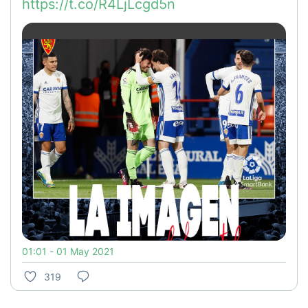
https://t.co/R4LjLcgd5n
01:01 - 01 May 2021
319