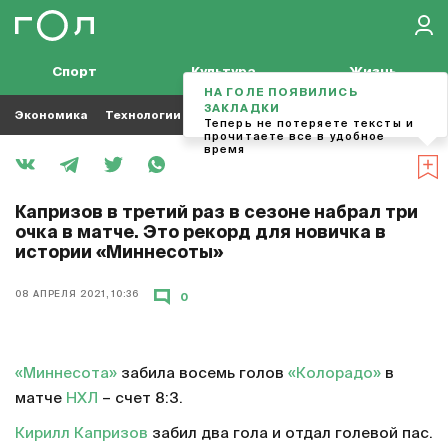
Спорт
Культура
Жизнь
НА ГОЛЕ ПОЯВИЛИСЬ
ЗАКЛАДКИ
Экономика
Технологии
Кино
Футбол
Музыка
Теперь не потеряете тексты и
прочитаете все в удобное
время
Капризов в третий раз в сезоне набрал три
очка в матче. Это рекорд для новичка в
истории «Миннесоты»
08 АПРЕЛЯ 2021, 10:36
0
«Миннесота»
забила восемь голов
«Колорадо»
в
матче
НХЛ
– счет 8:3.
Кирилл Капризов
забил два гола и отдал голевой пас.