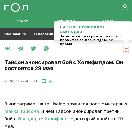
Спорт
Культура
Жизнь
НА ГОЛЕ ПОЯВИЛИСЬ
ЗАКЛАДКИ
Экономика
Технологии
Кино
Футбол
Музыка
Теперь не потеряете тексты и
прочитаете все в удобное
время
Тайсон анонсировал бой с Холифилдом. Он
состоится 29 мая
24 МАРТА 2021, 11:21
0
В инстаграме Haute Liveing появился пост с интервью
Майка Тайсона
. В нем Тайсон анонсировал третий
бой с
Эвандером Холифилдом
, который пройдет 29
мая.