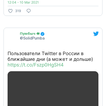
12:04 - 10 Mar 2021
319
Пумбыч 🐗
@SolidPumba
Пользователи Twitter в России в
ближайшие дни (а может и дольше)
https://t.co/Fszp0HgSH4