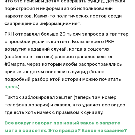
что это призывы детям совершать суицид, детская
порнография и информация об использовании
наркотиков. Каких-то политических постов среди
«запрещенной информации» нет.
РКН отправлял больше 20 тысяч запросов в твиттер
с просьбой удалить контент. Больше всего РКН
возмутил недавний случай, когда в соцсетях
(особенно в тиктоке) распространялся хештег
#3марта, через который якобы распространялись
призывы к детям совершить суицид (более
подробный разбор этой истории можно почитать
здесь
).
Тикток заблокировал хештег (теперь там номер
телефона доверия) и сказал, что удаляет все видео,
где есть хоть намек с призывом к суициду.
Все вокруг говорят про новый закон о запрете
мата в соцсетях. Это правда? Какое наказание?