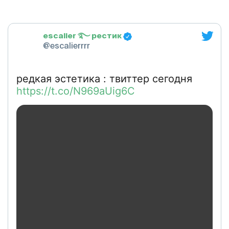
escalier ࿐ рестик
@escalierrrr
редкая эстетика : твиттер сегодня
https://t.co/N969aUig6C