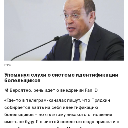
нас была стагнация».
✅ «
Изменение управленческой структуры лиги
.
Сейчас мы достаточно грамотно подошли к этому
вопросу – есть молодая команда, есть три ключевых
блока. Это спортивный блок, блок коммерции и
маркетинга, блок оперативной деятельности».
РФС