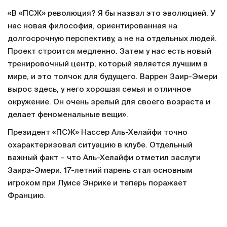
17-летний пацан – новый лидер «ПСЖ»:
ловит респекты от Месси, но не может
уехать в сборную без разрешения
родителей
16 НОЯБРЯ 2023, 14:31
0
«В «ПСЖ» революция? Я бы назвал это эволюцией. У
нас новая философия, ориентированная на
долгосрочную перспективу, а не на отдельных людей.
Проект строится медленно. Затем у нас есть новый
тренировочный центр, который является лучшим в
мире, и это толчок для будущего. Варрен Заир-Эмери
вырос здесь, у него хорошая семья и отличное
окружение. Он очень зрелый для своего возраста и
делает феноменальные вещи».