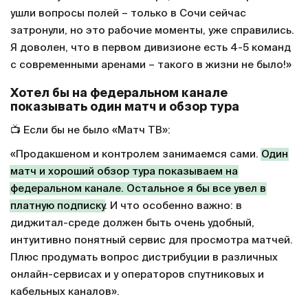
целостность
соревнования – не было такого, чтобы
клуб не доиграл сезон».
✅ «
Абсолютно непредсказуемый чемпионат
. У нас
нет стабильных чемпионов, как «Реал» или
«Барселона»
,
«Бавария»
, которые доминируют на
протяжении десятков лет».
✅ «
Доволен нашей материальной базой
. Безусловно,
это заслуга чемпионата мира, но совсем в прошлое
ушли вопросы полей – только в Сочи сейчас
затронули, но это рабочие моменты, уже справились.
Я доволен, что в первом дивизионе есть 4-5 команд
с современными аренами – такого в жизни не было!»
Хотел бы на федеральном канале
показывать один матч и обзор тура
📺 Если бы не было «Матч ТВ»:
«Продакшеном и контролем занимаемся сами.
Один