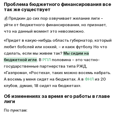
матч и хороший обзор тура показываем на
федеральном канале. Остальное я бы все увел в
платную подписку
. И что особенно важно: в
диджитал-среде должен быть очень удобный,
интуитивно понятный сервис для просмотра матчей.
Плюс продумать вопрос дистрибуции в различных
онлайн-сервисах и у операторов спутниковых и
кабельных каналов».
Проблема бюджетного финансирования все
так же существует
💰 Прядкин до сих пор озвучивает желание лиги –
уйти от бюджетного финансирования, но признает,
что на данный момент это невозможно.
«Придет в какую-нибудь область губернатор, который
любит бобслей или хоккей, – и каюк футболу. Но что
сделать, если мы живем так?
Мы сидим на
бюджетной игле
. В
РПЛ
половина – это частно-