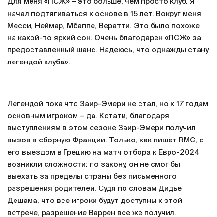
«Мне было 8 лет, когда я попал в школу «ПСЖ». Это
было невероятно. Все друзья болели за «Реал»,
«Барселону» и другие гранды. Я же – только о «ПСЖ».
В 7 лет я впервые пришел на фанатскую трибуну: орал
и ругался так, что сорвал голос. Через год – стал
членом команды. Вы представляете, что это значило
для меня тогда? В 8 лет я уже знал всю историю
клуба и мечтал стать его частью.
Для меня «ПСЖ» – это больше, чем просто клуб. Я
начал подтягиваться к основе в 15 лет. Вокруг меня
Месси, Неймар, Мбаппе, Вератти. Это было похоже
на какой-то яркий сон. Очень благодарен «ПСЖ» за
предоставленный шанс. Надеюсь, что однажды стану
легендой клуба».
Легендой пока что Заир-Эмери не стал, но к 17 годам