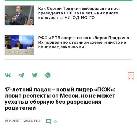
Не будет ее,
скажут клубы «Геннадьич, все, устали» –
не вопрос
, тогда я уйду тоже с чистой совестью – ну,
не устраиваю. Пока устраиваю, буду работать».
#СЕРГЕЙ ПРЯДКИН
#РПЛ
#ФУТБОЛ
ЕЩЕ ПО ТЕМЕ
Как Сергей Прядкин выбирался на пост
президента РПЛ: за 14 лет – ни одного
конкурента. НИ-ОД-НО-ГО
РФС и РПЛ спорят из-за выборов Прядкина.
Их провели по странной схеме, и никто не
понимает, законно ли