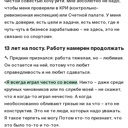
Упомянул слухи о системе идентификации
болельщиков
🛂 Вероятно, речь идет о внедрении Fan ID.
«Где-то в телеграм-каналах пишут, что Прядкин
собирается взять на себя идентификацию
болельщиков – но я к этому никакого отношения
иметь не буду. Я с чистой совестью сюда пришел и с
чистой совестью хочу уйти. Мне абсолютно не надо,
чтобы меня проверяли в КРИ (контрольно-
ревизионная инспекция) или Счетной палате. У меня
есть доверие, есть цели и задачи, есть место, где я
чуть-чуть в бизнесе зарабатываю – не здесь, это не
связано со спортом».
13 лет на посту. Работу намерен продолжать
🔨 Прядкин признался: работа тяжелая, но – любимая.
Он остается на ней, потому что любит