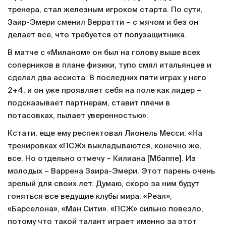
своего поколения».
Автор «Гола» Валера Полевиков в телеграм-канале
писал
: «Самый крутой подросток-футболист сейчас –
это Заир-Эмери из «ПСЖ». Он дебютировал в Лиге
чемпионов в 16 лет, выйдя в основе в матче плей-
офф. Меньше чем через полгода, уже у другого
тренера, стал железным игроком старта. По сути,
Заир-Эмери сменил Верратти – с мячом и без он
делает все, что требуется от полузащитника.
В матче с «Миланом» он был на голову выше всех
соперников в плане физики, тупо смял итальянцев и
сделал два ассиста. В последних пяти играх у него
2+4, и он уже проявляет себя на поле как лидер –
подсказывает партнерам, ставит плечи в
потасовках, пылает уверенностью».