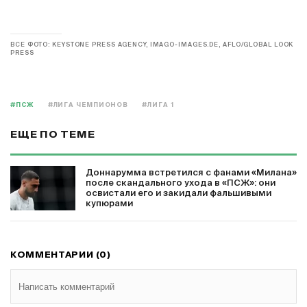
основным игроком – да. Кстати, благодаря
выступлениям в этом сезоне Заир-Эмери получил
вызов в сборную Франции. Только, как пишет RMC, с
его выездом в Грецию на матч отбора к Евро-2024
возникли сложности: по закону, он не смог бы
выехать за пределы страны без письменного
разрешения родителей. Судя по словам Дидье
Дешама, что все игроки будут доступны к этой
встрече, разрешение Варрен все же получил.
ВСЕ ФОТО: KEYSTONE PRESS AGENCY, IMAGO-IMAGES.DE, AFLO/GLOBAL LOOK
PRESS
#ПСЖ
#ЛИГА ЧЕМПИОНОВ
#ЛИГА 1
ЕЩЕ ПО ТЕМЕ