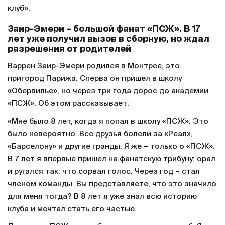
Кстати, еще ему респектовал Лионель Месси: «На
тренировках «ПСЖ» выкладываются, конечно же,
все. Но отдельно отмечу – Килиана [Мбаппе]. Из
молодых – Варрена Заира-Эмери. Этот парень очень
зрелый для своих лет. Думаю, скоро за ним будут
гоняться все ведущие клубы мира: «Реал»,
«Барселона», «Ман Сити». «ПСЖ» сильно повезло,
потому что такой талант играет именно за этот
клуб».
Заир-Эмери – большой фанат «ПСЖ». В 17
лет уже получил вызов в сборную, но ждал
разрешения от родителей
Варрен Заир-Эмери родился в Монтрее, это
пригород Парижа. Сперва он пришел в школу
«Обервилье», но через три года дорос до академии
«ПСЖ». Об этом рассказывает: