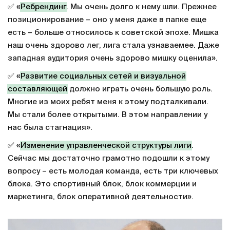
государственные партнерства типа РЖД,
«Газпрома», «Ростеха», таких можно восемь набрать.
А восемь у меня сидят на бюджетах. А в
ФНЛ
из 20
клубов, думаю, 18 сидят на бюджетах».
Об изменениях за время его работы в главе
лиги
По пунктам:
✅ «
Ребрендинг
. Мы очень долго к нему шли. Прежнее
позиционирование – оно у меня даже в папке еще
есть – больше относилось к советской эпохе. Мишка
наш очень здорово лег, лига стала узнаваемее. Даже
западная аудитория очень здорово мишку оценила».
✅ «
Развитие социальных сетей и визуальной
составляющей
должно играть очень большую роль.
Многие из моих ребят меня к этому подталкивали.
Мы стали более открытыми. В этом направлении у