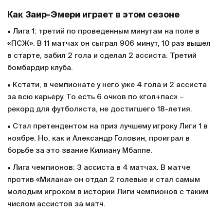
Президент «ПСЖ» Нассер Аль-Хелайфи точно
охарактеризовал ситуацию в клубе. Отдельный
важный факт – что Аль-Хелайфи отметил заслуги
Заира-Эмери. 17-летний парень стал основным
игроком при Луисе Энрике и теперь поражает
Францию.
Как Заир-Эмери играет в этом сезоне
• Лига 1: третий по проведенным минутам на поле в
«ПСЖ». В 11 матчах он сыграл 906 минут, 10 раз вышел
в старте, забил 2 гола и сделал 2 ассиста. Третий
бомбардир клуба.
• Кстати, в чемпионате у него уже 4 гола и 2 ассиста
за всю карьеру. То есть 6 очков по «гол+пас» –
рекорд для футболиста, не достигшего 18-летия.