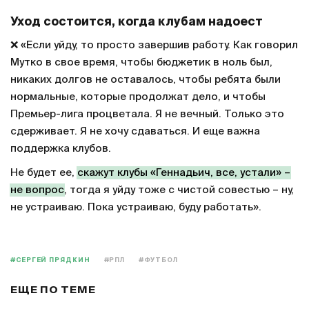
справедливость и не любит сдаваться.
«
Я всегда играл честно со всеми
. Никто – даже среди
крупных чиновников или по службе моей – не скажет,
что я когда-то играл нечестно. А когда
необоснованно обливают грязью ни за что – это не
конструктив. Это не те люди, которых надо уважать.
Я такое терпеть не могу. Потом кто-то признает, что
это было то-то и то-то».
Уход состоится, когда клубам надоест
❌ «Если уйду, то просто завершив работу. Как говорил
Мутко в свое время, чтобы бюджетик в ноль был,
никаких долгов не оставалось, чтобы ребята были
нормальные, которые продолжат дело, и чтобы
Премьер-лига процветала. Я не вечный. Только это
сдерживает. Я не хочу сдаваться. И еще важна
поддержка клубов.