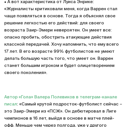
• Стал претендентом на приз лучшему игроку Лиги 1 в
ноябре. Но, как и Александр Головин, проиграл в
борьбе за это звание Килиану Мбаппе.
• Лига чемпионов: 3 ассиста в 4 матчах. В матче
против «Милана» он отдал 2 голевые и стал самым
молодым игроком в истории Лиги чемпионов с таким
числом ассистов за матч.
• А вот характеристика от Луиса Энрике:
«Журналисты критиковали меня, когда Варрен стал
чаще появляться в основе. Тогда я объяснял свое
решение легкостью его действий: для своего
возраста Заир-Эмери невероятен. Он умеет все:
опасно пробить, обострить атакующие действия
классной передачей. Хочу напомнить, что ему всего
17 лет. В его возрасте 99% футболистов не умеют
делать большую часть того, что умеет он. Варрен
станет большим игроком и будет олицетворением