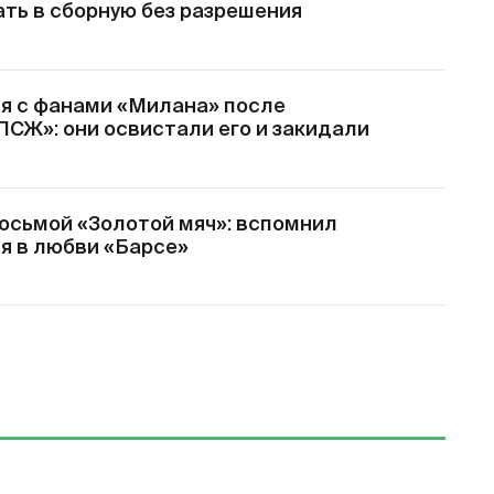
ать в сборную без разрешения
я с фанами «Милана» после
ПСЖ»: они освистали его и закидали
осьмой «Золотой мяч»: вспомнил
я в любви «Барсе»