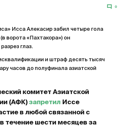
0
а» Исса Алекасир забил четыре гола
 (в ворота «Пахтакора») он
разрез глаз.
дисквалификации и штраф десять тысяч
пару часов до полуфинала азиатской
ческий комитет Азиатской
ии (АФК)
запретил
Иссе
астие в любой связанной с
в течение шести месяцев за