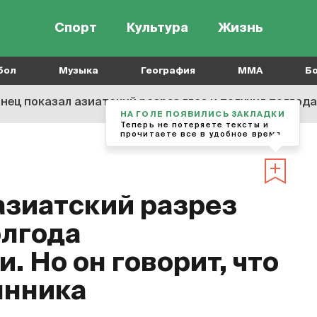
Спорт
Культура
Жизнь
бол
Музыка
География
MMA
Б
ец показал азиатский разрез глаз и получил полгода дисквалиф
НА ГОЛЕ ПОЯВИЛИСЬ ЗАКЛАДКИ
Теперь не потеряете тексты и
прочитаете все в удобное время
азиатский разрез
олгода
 Но он говорит, что
янника