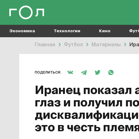
Экономика
Технологии
Кино
Фут
Главная
Футбол
Материалы
Иран
ПОДЕЛИТЬСЯ:
Иранец показал 
глаз и получил п
дисквалификации.
это в честь плем