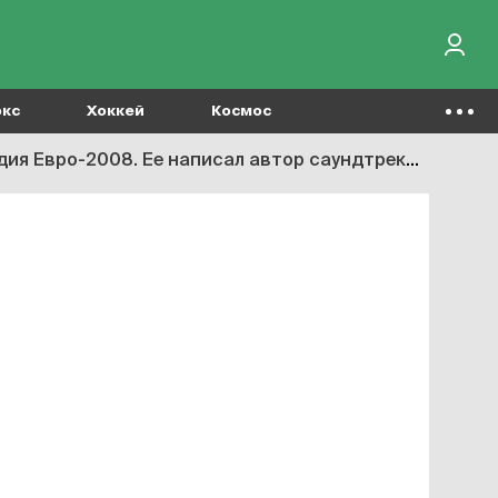
окс
Хоккей
Космос
. Ее написал автор саундтрека к фильму «127 часов»