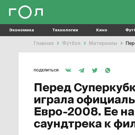
Экономика
Технологии
Кино
Фут
Главная
Футбол
Материалы
Пере
ПОДЕЛИТЬСЯ:
Перед Суперкуб
играла официал
Евро-2008. Ее н
саундтрека к фил