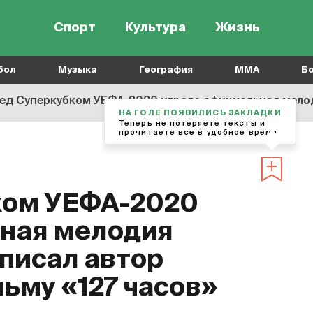
Спорт
Культура
Жизнь
бол
Музыка
География
MMA
Б
д Суперкубком УЕФА-2020 играла официальная мелодия Евро-2008
НА ГОЛЕ ПОЯВИЛИСЬ ЗАКЛАДКИ
Теперь не потеряете тексты и
прочитаете все в удобное время
ком УЕФА-2020
ьная мелодия
аписал автор
ьму «127 часов»