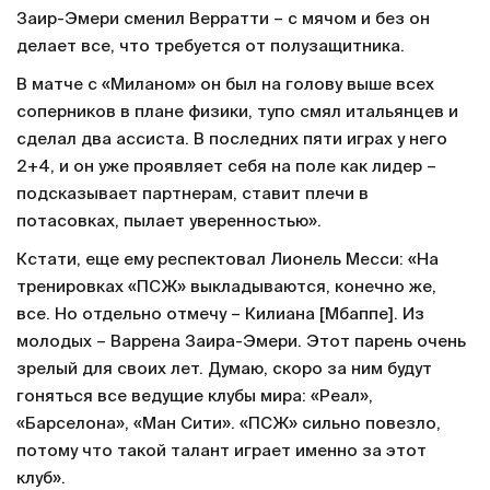
Заир-Эмери сменил Верратти – с мячом и без он
делает все, что требуется от полузащитника.
В матче с «Миланом» он был на голову выше всех
соперников в плане физики, тупо смял итальянцев и
сделал два ассиста. В последних пяти играх у него
2+4, и он уже проявляет себя на поле как лидер –
подсказывает партнерам, ставит плечи в
потасовках, пылает уверенностью».
Кстати, еще ему респектовал Лионель Месси: «На
тренировках «ПСЖ» выкладываются, конечно же,
все. Но отдельно отмечу – Килиана [Мбаппе]. Из
молодых – Варрена Заира-Эмери. Этот парень очень
зрелый для своих лет. Думаю, скоро за ним будут
гоняться все ведущие клубы мира: «Реал»,
«Барселона», «Ман Сити». «ПСЖ» сильно повезло,
потому что такой талант играет именно за этот
клуб».