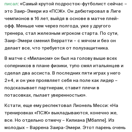
писал
: «Самый крутой подросток-футболист сейчас –
это Заир-Эмери из «ПСЖ». Он дебютировал в Лиге
чемпионов в 16 лет, выйдя в основе в матче плей-
офф. Меньше чем через полгода, уже у другого
тренера, стал железным игроком старта. По сути,
Заир-Эмери сменил Верратти – с мячом и без он
делает все, что требуется от полузащитника.
В матче с «Миланом» он был на голову выше всех
соперников в плане физики, тупо смял итальянцев и
сделал два ассиста. В последних пяти играх у него
2+4, и он уже проявляет себя на поле как лидер –
подсказывает партнерам, ставит плечи в
потасовках, пылает уверенностью».
Кстати, еще ему респектовал Лионель Месси: «На
тренировках «ПСЖ» выкладываются, конечно же,
все. Но отдельно отмечу – Килиана [Мбаппе]. Из
молодых – Варрена Заира-Эмери. Этот парень очень