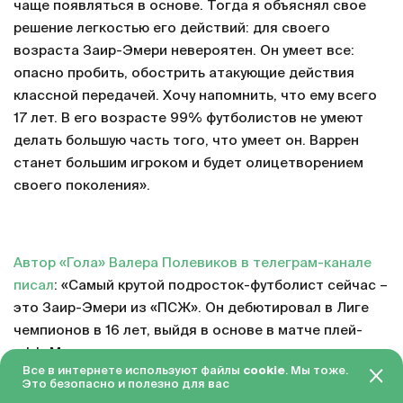
чаще появляться в основе. Тогда я объяснял свое
решение легкостью его действий: для своего
возраста Заир-Эмери невероятен. Он умеет все:
опасно пробить, обострить атакующие действия
классной передачей. Хочу напомнить, что ему всего
17 лет. В его возрасте 99% футболистов не умеют
делать большую часть того, что умеет он. Варрен
станет большим игроком и будет олицетворением
своего поколения».
Автор «Гола» Валера Полевиков в телеграм-канале
писал
: «Самый крутой подросток-футболист сейчас –
это Заир-Эмери из «ПСЖ». Он дебютировал в Лиге
чемпионов в 16 лет, выйдя в основе в матче плей-
офф. Меньше чем через полгода, уже у другого
Все в интернете используют файлы
cookie
. Мы тоже.
тренера, стал железным игроком старта. По сути,
Это безопасно и полезно для вас
Заир-Эмери сменил Верратти – с мячом и без он