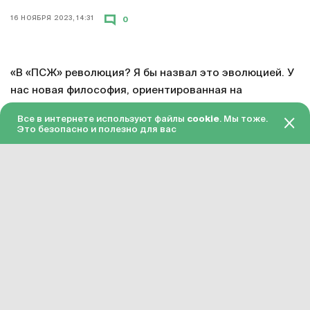
16 НОЯБРЯ 2023, 14:31
0
«В «ПСЖ» революция? Я бы назвал это эволюцией. У
нас новая философия, ориентированная на
долгосрочную перспективу, а не на отдельных людей.
Все в интернете используют файлы
cookie
. Мы тоже.
Проект строится медленно. Затем у нас есть новый
Это безопасно и полезно для вас
тренировочный центр, который является лучшим в
мире, и это толчок для будущего. Варрен Заир-Эмери
вырос здесь, у него хорошая семья и отличное
окружение. Он очень зрелый для своего возраста и
делает феноменальные вещи».
Президент «ПСЖ» Нассер Аль-Хелайфи точно
охарактеризовал ситуацию в клубе. Отдельный
важный факт – что Аль-Хелайфи отметил заслуги
Заира-Эмери. 17-летний парень стал основным
игроком при Луисе Энрике и теперь поражает