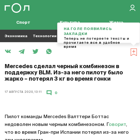
Спорт
Культура
Жизнь
НА ГОЛЕ ПОЯВИЛИСЬ
ЗАКЛАДКИ
Экономика
Технологии
Кино
Футбол
Музыка
Теперь не потеряете тексты и
прочитаете все в удобное
время
Mercedes сделал черный комбинезон в
поддержку BLM. Из-за него пилоту было
жарко – потерял 3 кг во время гонки
17 АВГУСТА 2020, 13:11
0
Пилот команды Mercedes Валттери Боттас
недоволен новым черным комбинезоном. Г
оворит
,
что во время Гран-при Испании потерял из-за него