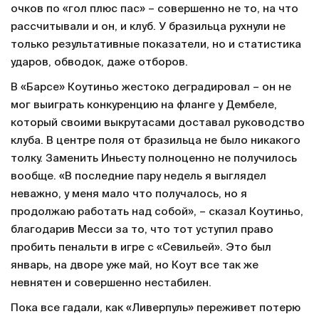
очков по «гол плюс пас» – совершенно не то, на что
рассчитывали и он, и клуб. У бразильца рухнули не
только результативные показатели, но и статистика
ударов, обводок, даже отборов.
В «Барсе» Коутиньо жестоко деградировал – он не
мог выиграть конкуренцию на фланге у Дембеле,
который своими выкрутасами доставал руководство
клуба. В центре поля от бразильца не было никакого
толку. Заменить Иньесту полноценно не получилось
вообще. «В последние пару недель я выглядел
неважно, у меня мало что получалось, но я
продолжаю работать над собой», – сказал Коутиньо,
благодарив Месси за то, что тот уступил право
пробить пенальти в игре с «Севильей». Это был
январь, на дворе уже май, но Коут все так же
невнятен и совершенно нестабилен.
Пока все гадали, как «Ливерпуль» переживет потерю