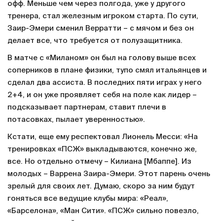
офф. Меньше чем через полгода, уже у другого
тренера, стал железным игроком старта. По сути,
Заир-Эмери сменил Верратти – с мячом и без он
делает все, что требуется от полузащитника.
В матче с «Миланом» он был на голову выше всех
соперников в плане физики, тупо смял итальянцев и
сделал два ассиста. В последних пяти играх у него
2+4, и он уже проявляет себя на поле как лидер –
подсказывает партнерам, ставит плечи в
потасовках, пылает уверенностью».
Кстати, еще ему респектовал Лионель Месси: «На
тренировках «ПСЖ» выкладываются, конечно же,
все. Но отдельно отмечу – Килиана [Мбаппе]. Из
молодых – Варрена Заира-Эмери. Этот парень очень
зрелый для своих лет. Думаю, скоро за ним будут
гоняться все ведущие клубы мира: «Реал»,
«Барселона», «Ман Сити». «ПСЖ» сильно повезло,